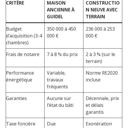
CRITÈRE
MAISON
CONSTRUCTIO
ANCIENNE À
N NEUVE AVEC
GUIDEL
TERRAIN
Budget
350 000 à 450
236 000 à 253
d’acquisition (3-4
000 €
000 €
chambres)
Frais de notaire
7 à 8 % du prix
2 à 3 % (sur le
terrain)
Performance
Variable,
Norme RE2020
énergétique
travaux
incluse
fréquents
Garanties
Aucune sur
Décennale, prix
l’état du bâti
et délais
garantis
Taxe foncière
Due
Exonération