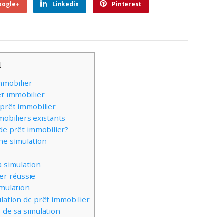
oogle+
Linkedin
Pinterest
]
immobilier
êt immobilier
 prêt immobilier
mobiliers existants
e prêt immobilier?
ne simulation
t
a simulation
er réussie
imulation
ulation de prêt immobilier
 de sa simulation