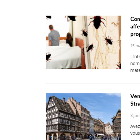
Com
affe
pro
15 m
L’in
nomb
maté
Ven
Str
8 jan
Avez
vous 