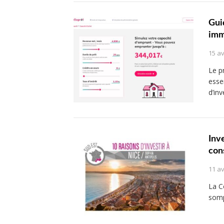
Gui
imm
15 av
Le p
esse
d’in
Inv
con
11 av
La C
somp