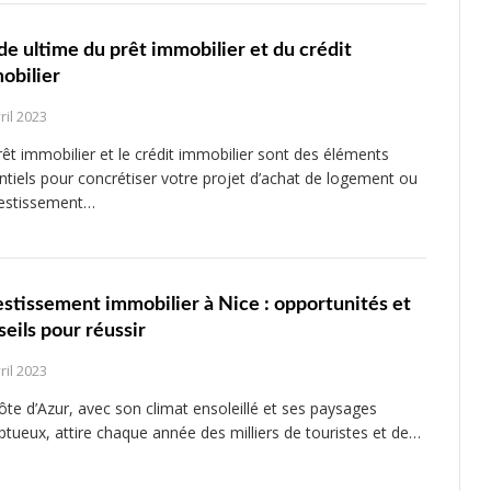
de ultime du prêt immobilier et du crédit
obilier
ril 2023
rêt immobilier et le crédit immobilier sont des éléments
ntiels pour concrétiser votre projet d’achat de logement ou
vestissement…
estissement immobilier à Nice : opportunités et
seils pour réussir
ril 2023
ôte d’Azur, avec son climat ensoleillé et ses paysages
tueux, attire chaque année des milliers de touristes et de…