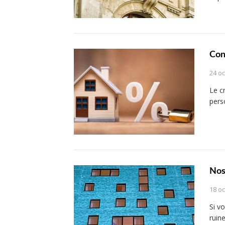
Con
24 o
Le c
pers
Nos
18 o
Si v
ruin