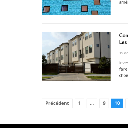
amén
Com
Les 
15 o
Inve
faire
choi
Pagination
Précédent
1
…
9
10
des
publications