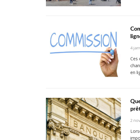
Com
lig
4 jan
Ces 
chan
en l
Que
prê
2 no
Lors
impo